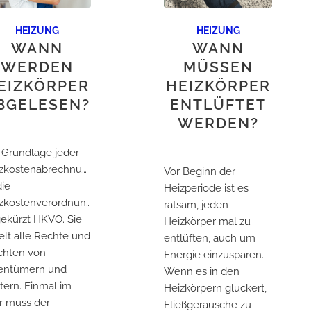
HEIZUNG
HEIZUNG
WANN
WANN
WERDEN
MÜSSEN
EIZKÖRPER
HEIZKÖRPER
BGELESEN?
ENTLÜFTET
WERDEN?
 Grundlage jeder
zkostenabrechnung
Vor Beginn der
die
Heizperiode ist es
zkostenverordnung,
ratsam, jeden
ekürzt HKVO. Sie
Heizkörper mal zu
elt alle Rechte und
entlüften, auch um
ichten von
Energie einzusparen.
entümern und
Wenn es in den
tern. Einmal im
Heizkörpern gluckert,
r muss der
Fließgeräusche zu