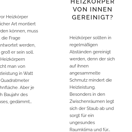
HEIZKÖRPER
VON INNEN
GEREINIGT?
or Heizkörper
licher Art montiert
den können, muss
Heizkörper sollten in
t die Frage
regelmäßigen
ntwortet werden,
Abständen gereinigt
 groß er sein soll.
werden, denn der sich
 Heizkörpern
auf ihnen
icht man von
angesammelte
zleistung in Watt
Schmutz mindert die
 Quadratmeter
Heizleistung.
nfläche. Aber je
Besonders in den
h Baujahr des
Zwischenräumen legt
ses, gedämmt…
sich der Staub ab und
sorgt für ein
ungesundes
Raumklima und für…