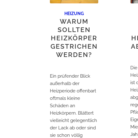
HEIZUNG
WARUM
SOLLTEN
HEIZKÖRPER
H
GESTRICHEN
A
WERDEN?
Die
Hei
Ein prüfender Blick
ist 
außerhalb der
Hei
Heizperiode offenbart
abg
oftmals kleine
reg
Schäden an
Pfl
Heizkörpern. Blättert
Eig
vielleicht gelegentlich
Mie
der Lack ab oder sind
Jah
sie schon völlig