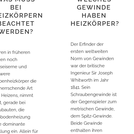
BEI
GEWINDE
EIZKÖRPERN
HABEN
BEACHTET
HEIZKÖRPER?
WERDEN?
Der Erfinder der
ersten weltweiten
en in früheren
Norm von Gewinden
ten noch
war der britische
seiserne und
Ingenieur Sir Joseph
hwere
Whitworth im Jahr
penheizkörper die
1841. Sein
herrschende Art
Schraubengewinde ist
 Heizens, nimmt
der Gegenspieler zum
zt, gerade bei
metrischen Gewinde,
bauten, die
dem Spitz-Gewinde.
ßbodenheizung
Beide Gewinde
e dominante
enthalten ihren
llung ein. Allein für