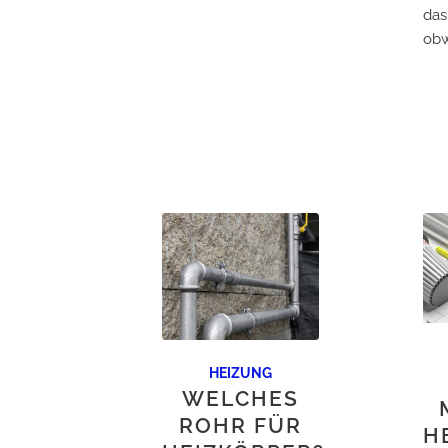
das
obw
HEIZUNG
WELCHES
ROHR FÜR
H