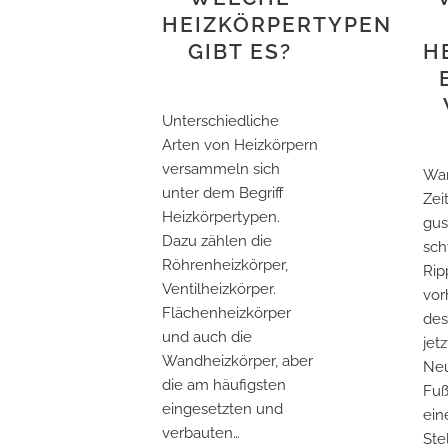
HEIZKÖRPERTYPEN
GIBT ES?
H
Unterschiedliche
Arten von Heizkörpern
versammeln sich
War
unter dem Begriff
Zei
Heizkörpertypen.
gus
Dazu zählen die
sc
Röhrenheizkörper,
Rip
Ventilheizkörper.
vor
Flächenheizkörper
des
und auch die
jet
Wandheizkörper, aber
Neu
die am häufigsten
Fu
eingesetzten und
ein
verbauten…
Ste