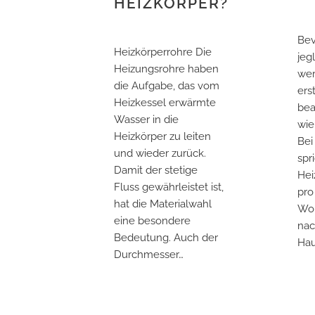
HEIZKÖRPER?
Bev
Heizkörperrohre Die
jeg
Heizungsrohre haben
wer
die Aufgabe, das vom
ers
Heizkessel erwärmte
bea
Wasser in die
wie
Heizkörper zu leiten
Bei
und wieder zurück.
spr
Damit der stetige
Hei
Fluss gewährleistet ist,
pro
hat die Materialwahl
Woh
eine besondere
nac
Bedeutung. Auch der
Hau
Durchmesser…