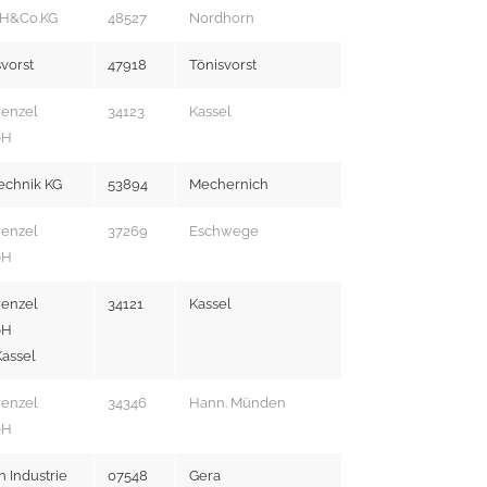
H&Co.KG
48527
Nordhorn
svorst
47918
Tönisvorst
renzel
34123
Kassel
bH
echnik KG
53894
Mechernich
renzel
37269
Eschwege
bH
renzel
34121
Kassel
bH
Kassel
renzel
34346
Hann. Münden
bH
Industrie
07548
Gera