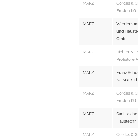
MÄRZ
Cordes & G
Emden KG
MÄRZ
Wiedemann 
und Hauste
GmbH
MÄRZ
Richter & F
Profistore
MÄRZ
Franz Sche
KG ABEX E
MÄRZ
Cordes & G
Emden KG
MÄRZ
Sächsische
Haustechni
MÄRZ
Cordes & G