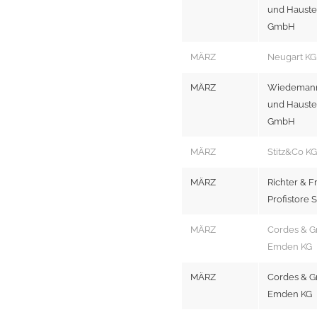
und Hauste
GmbH
MÄRZ
Neugart KG
MÄRZ
Wiedemann 
und Hauste
GmbH
MÄRZ
Stitz&Co K
MÄRZ
Richter & F
Profistore 
MÄRZ
Cordes & G
Emden KG
MÄRZ
Cordes & G
Emden KG