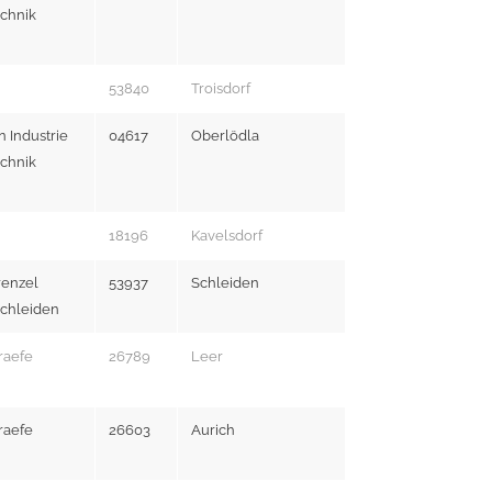
chnik
53840
Troisdorf
Industrie
04617
Oberlödla
chnik
G
18196
Kavelsdorf
renzel
53937
Schleiden
Schleiden
raefe
26789
Leer
raefe
26603
Aurich