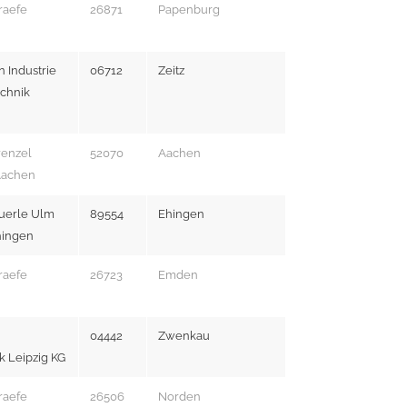
raefe
26871
Papenburg
Industrie
06712
Zeitz
chnik
renzel
52070
Aachen
 Aachen
uerle Ulm
89554
Ehingen
hingen
raefe
26723
Emden
04442
Zwenkau
k Leipzig KG
raefe
26506
Norden