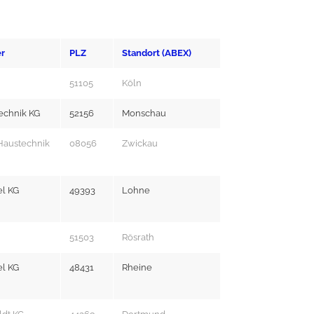
er
PLZ
Standort (ABEX)
51105
Köln
echnik KG
52156
Monschau
Haustechnik
08056
Zwickau
el KG
49393
Lohne
51503
Rösrath
el KG
48431
Rheine