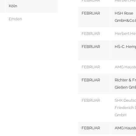
FEBRUAR
Herbert He
Köln
FEBRUAR
HSH Rose
Emden
GmbH&Co.
FEBRUAR
Herbert He
FEBRUAR
HS-C. Hem
FEBRUAR
AMG Haust
FEBRUAR
Richter & F
Gießen Gm
FEBRUAR
SHK Deutsc
Friederich 
GmbH
FEBRUAR
AMG Haust