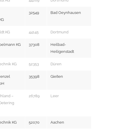
ldt KG
44269
Dortmund
32549
Bad Oeynhausen
KG
ldt KG
44145
Dortmund
pelmann KG
37308
Heilbad-
Heiligenstadt
echnik KG
52353
Düren
renzel
35398
Gießen
bH
hland –
26789
Leer
Detering
echnik KG
52070
Aachen