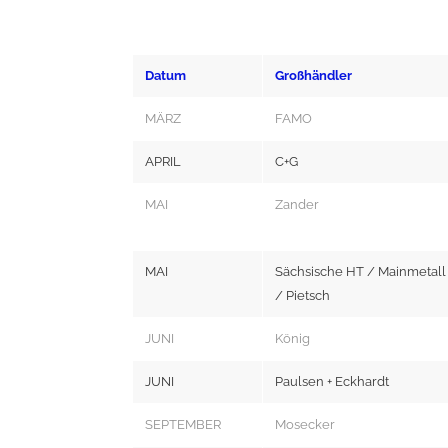
Datum
Großhändler
MÄRZ
FAMO
APRIL
C+G
MAI
Zander
MAI
Sächsische HT / Mainmetall
/ Pietsch
JUNI
König
JUNI
Paulsen + Eckhardt
SEPTEMBER
Mosecker