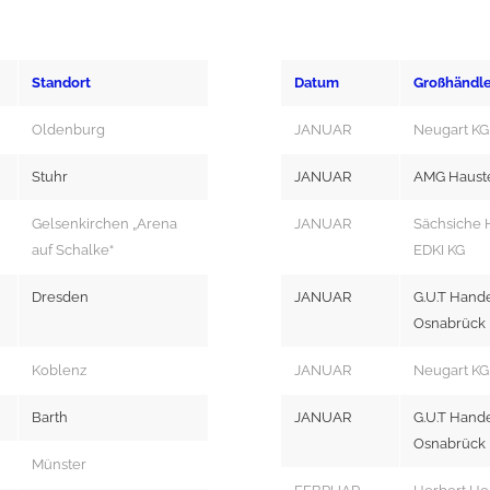
Standort
Datum
Großhändl
Oldenburg
JANUAR
Neugart KG
Stuhr
JANUAR
AMG Haust
Gelsenkirchen „Arena
JANUAR
Sächsiche 
auf Schalke“
EDKI KG
Dresden
JANUAR
G.U.T Hand
Osnabrück
Koblenz
JANUAR
Neugart KG
Barth
JANUAR
G.U.T Hand
Osnabrück
Münster