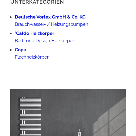
UNTERKATEGORIEN
Deutsche Vortex GmbH & Co. KG
Brauchwasser- / Heizungspumpen
°Caldo Heizkörper
Bad- und Design Heizkörper
Copa
Flachheizkörper