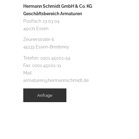
Hermann Schmidt GmbH & Co. KG
Geschäftsbereich Armaturen
Postfach 23 03 04
45071 Essen
Zeunerstraße 6
45133 Essen-Bredeney
Telefon:
0201 45001-54
Fax: 0201 45001-11
Mail:
armaturen@hermannschmidt.de
Anfrage