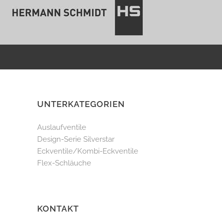
UNTERKATEGORIEN
Auslaufventile
Design-Serie Silverstar
Eckventile/Kombi-Eckventile
Flex-Schläuche
KONTAKT