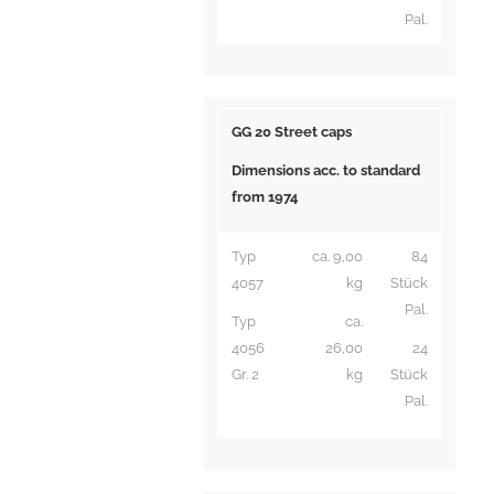
Pal.
GG 20 Street caps
Dimensions acc. to standard
from 1974
Typ
ca. 9,00
84
4057
kg
Stück
Pal.
Typ
ca.
4056
26,00
24
Gr. 2
kg
Stück
Pal.