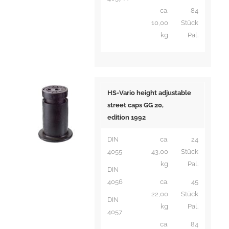
ca.
84
10,00
Stück
kg
Pal.
HS-Vario height adjustable
street caps GG 20,
edition 1992
DIN
ca.
24
4055
43,00
Stück
kg
Pal.
DIN
4056
ca.
45
22,00
Stück
DIN
kg
Pal.
4057
ca.
84