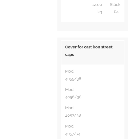
12,00
Stück
kg
Pal.
Cover for cast iron street
caps
Mod.
4055/38
Mod.
4056/38
Mod.
4057/38
Mod.
4057/74