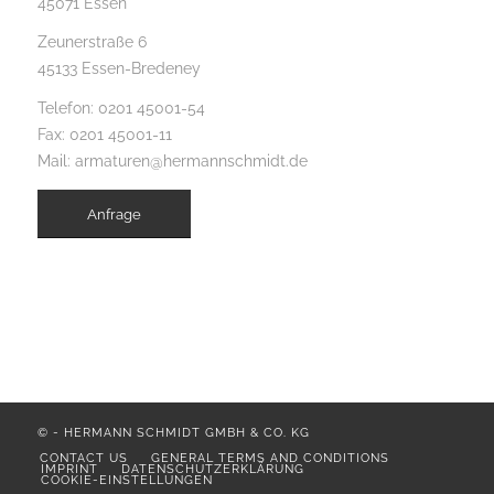
45071 Essen
Zeunerstraße 6
45133 Essen-Bredeney
Telefon:
0201 45001-54
Fax: 0201 45001-11
Mail:
armaturen@hermannschmidt.de
Anfrage
©
-
HERMANN SCHMIDT GMBH & CO. KG
CONTACT US
GENERAL TERMS AND CONDITIONS
IMPRINT
DATENSCHUTZERKLÄRUNG
COOKIE-EINSTELLUNGEN