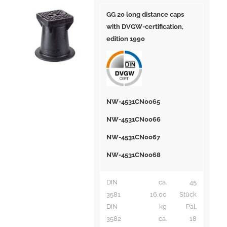
GG 20 long distance caps
with DVGW-certification,
edition 1990
NW-4531CN0065
NW-4531CN0066
NW-4531CN0067
NW-4531CN0068
DIN
ca.
45
3581
16,00
Stück
DIN
kg
Pal.
3582
ca.
18