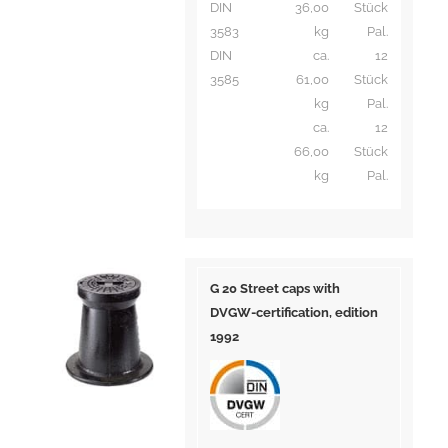
DIN
36,00
Stück
3583
kg
Pal.
DIN
ca.
12
3585
61,00
Stück
kg
Pal.
ca.
12
66,00
Stück
kg
Pal.
G 20 Street caps with
DVGW-certification,
edition
1992