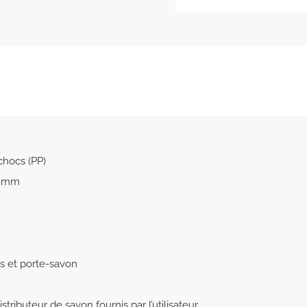
chocs (PP)
73 mm
s et porte-savon
stributeur de savon fournis par l’utilisateur