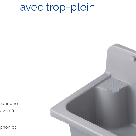
avec trop-plein
 pour une
savon à
iphon et