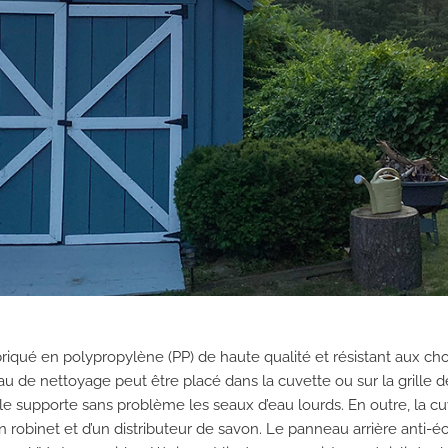
iqué en polypropylène (PP) de haute qualité et résistant aux choc
eau de nettoyage peut être placé dans la cuvette ou sur la grille 
e supporte sans problème les seaux d’eau lourds. En outre, la cu
’un robinet et d’un distributeur de savon. Le panneau arrière anti-